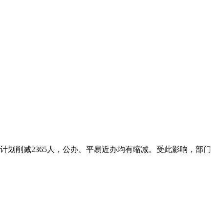
合计划削减2365人，公办、平易近办均有缩减。受此影响，部门