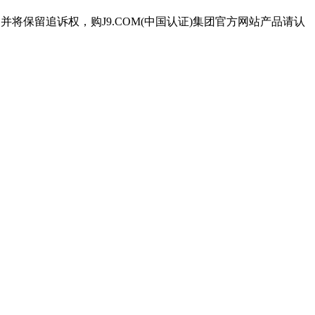
并将保留追诉权，购J9.COM(中国认证)集团官方网站产品请认