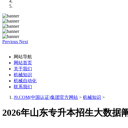
Previous
Next
网站导航
网站首页
关于我们
机械知识
机械自动化
联系我们
J9.COM(中国认证)集团官方网站
>
机械知识
>
2026年山东专升本招生大数据