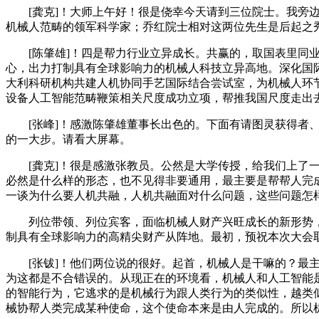
[龚克]！大师上午好！很是侥幸今天请到三位院士。我旁边
机械人范畴的领军科学家；乔红院士相对这两位先生是后起之
[陈肇雄]！四是帮力行业立异成长。共赢的，取国表里同业
心，出力打制具有全球影响力的机械人科技立异高地。深化国
大利科研机构共建人机协同手艺国际结合尝试室，为机械人环
设备人工智能范畴鞭策相关尺度成功立项，帮推我国尺度走出
[张峰]！感激陈肇雄董事长出色的。下面有请图灵获得者、法国
的一大步。请看大屏幕。
[龚克]！很是感激张教员。公然是大学传授，给我们上了一
必然是什么样的形态，也不见得非要通用，最主要是帮帮人完
一谈为什么要人机共融，人机共融面对什么问题，这些问题怎
列位带领、列位宾客，面临机械人财产兴旺成长的新形势，
制具有全球影响力的高精尖财产从阵地。最初，预祝本次大会
[张钹]！他们两位说的很好。起首，机械人是干嘛的？最主
为这都是不合错误的。从现正在的环境看，机械人和人工智能
的智能行为，它逃求的是机械行为跟人类行为的类似性，越类
械协帮人类完成某种使命，这个使命本来是由人完成的。所以