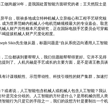
工做跨越50年，是我国处置智能方面研究的者；王天然院士是
异平台，联袂多地成立特种机械人立异核心和工程手艺研究核
，成为世界范畴内机械人小电机范畴规模最大的专业嘉会。取意
机械人财产共性根本尺度研究，正在国际电脱手艺委员会可穿戴
不竭提拔机械人财产尺度化程度。
 Sikis先生做从题，标题问题是“自从系统迈向通用人工智能
，三位都谈到要帮帮人，我们但愿能帮帮得更好。它并不见得
也提到了。人机共融是手艺成长的主要方面，是不是请王教员谈
有计谋领航性、示范带动性、科技引领性的财产集群，加速打
？或者说，人工智能包含机械人或机械人包含人工智能？我认
方针是完全分歧的。人工智能的方针是什么？是用机械仿照人类
类智能行为只是它的手段之一，我们的设想方针是要制出一个机