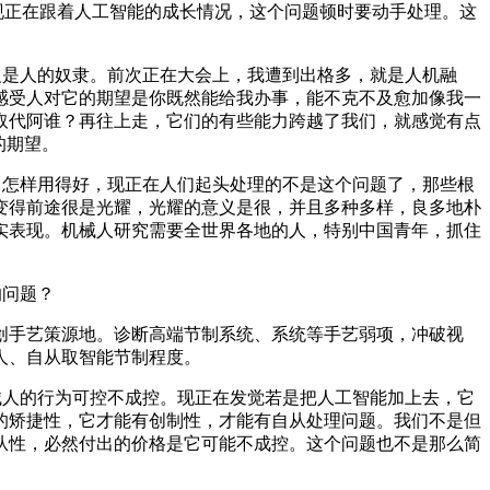
现正在跟着人工智能的成长情况，这个问题顿时要动手处理。这
是人的奴隶。前次正在大会上，我遭到出格多，就是人机融
感受人对它的期望是你既然能给我办事，能不克不及愈加像我一
取代阿谁？再往上走，它们的有些能力跨越了我们，就感觉有点
的期望。
怎样用得好，现正在人们起头处理的不是这个问题了，那些根
变得前途很是光耀，光耀的意义是很，并且多种多样，良多地朴
实表现。机械人研究需要全世界各地的人，特别中国青年，抓住
的问题？
手艺策源地。诊断高端节制系统、系统等手艺弱项，冲破视
人、自从取智能节制程度。
人的行为可控不成控。现正在发觉若是把人工智能加上去，它
的矫捷性，它才能有创制性，才能有自从处理问题。我们不是但
从性，必然付出的价格是它可能不成控。这个问题也不是那么简