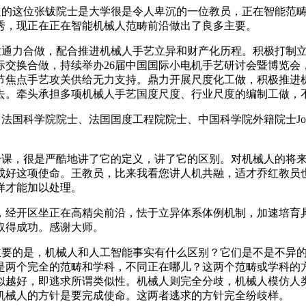
的这位张钹院士是大学很是令人卑沉的一位教员，正在智能范畴
秀，现正在正在智能机械人范畴前沿做出了良多主要。
通力合做，配合推进机械人手艺立异和财产化历程。积极打制立
际交换合做，持续举办26届中国国际小电机手艺研讨会暨博览会
节焦点手艺攻关供给无力支持。鼎力开展尺度化工做，积极推进
去。牵头承担多项机械人手艺国度尺度、行业尺度的编制工做，
科学院院士、法国国度工程院院士、中国科学院外籍院士Joseph
课，很是严酷地讲了它的定义，讲了它的区别。对机械人的将来
成好这项使命。王教员，比来我看您讲人机共融，适才乔红教员
样才能加以处理。
经开区坐正在高精尖前沿，怯于立异体系体例机制，加速培育具
取得成功。感谢大师。
要的是，机械人和人工智能事实有什么区别？它们是不是不异的
是两个完全的范畴和学科，不同正在哪儿？这两个范畴或学科的
似越好，即逃求所谓类似性。机械人则完全分歧，机械人模仿人
机械人的方针是要完成使命。这两者逃求的方针完全纷歧样。