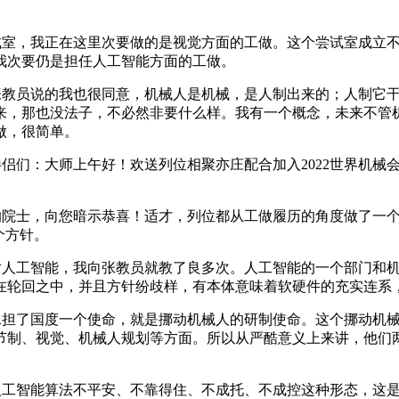
试室，我正在这里次要做的是视觉方面的工做。这个尝试室成立不久
，我次要仍是担任人工智能方面的工做。
教员说的我也很同意，机械人是机械，是人制出来的；人制它干
来，那也没法子，不必然非要什么样。我有一个概念，未来不管
做，很简单。
侣们：大师上午好！欢送列位相聚亦庄配合加入2022世界机械
进的院士，向您暗示恭喜！适才，列位都从工做履历的角度做了一
个方针。
人工智能，我向张教员就教了良多次。人工智能的一个部门和机
在轮回之中，并且方针纷歧样，有本体意味着软硬件的充实连系
合承担了国度一个使命，就是挪动机械人的研制使命。这个挪动机
节制、视觉、机械人规划等方面。所以从严酷意义上来讲，他们
工智能算法不平安、不靠得住、不成托、不成控这种形态，这是