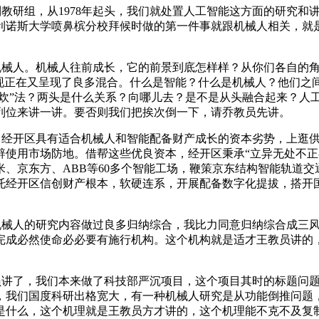
制教研组，从1978年起头，我们就处置人工智能这方面的研究
伊利诺斯大学喷鼻槟分校拜候时做的第一件事就跟机械人相关，就是
械人。机械人往前成长，它的前景到底怎样样？从你们各自的角
了，现正在又呈现了良多混合。什么是智能？什么是机械人？他们
分炊”法？两头是什么关系？向哪儿去？是不是从头融合起来？人
列位来讲一讲。要否则我们把挨次倒一下，请乔教员先讲。
经开区具有适合机械人和智能配备财产成长的资本劣势，上逛供
辟使用市场防地。借帮这些优良资本，经开区秉承“立异无处不正
、京东方、ABB等60多个智能工场，鞭策京东结构智能轨道
托经开区信创财产根本，软硬连系，开展配备数字化提拔，搭开
械人的研究内容做过良多归纳综合，我比力同意归纳综合成三风
完成必然使命必必要有施行机构。这个机构就是适才王教员讲的
讲了，我们本来做了科技部严沉项目，这个项目其时的标题问题
，我们国度科研出格宽大，有一种机械人研究是从功能倒推问题
是什么，这个机理就是王教员方才讲的，这个机理能不克不及复