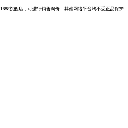
和1688旗舰店，可进行销售询价，其他网络平台均不受正品保护，