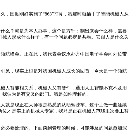
，国度刚好实施了“863”打算，我那时就插手了智能机械人从
什么？就是为本人办事，这个是方针；制出来会什么样，需要
机械人形成什么样子，有一个问题必定是共融。它跟人是什么关
会领航峰会。正在此，我代表会议承办方中国电子学会向列位带
个引见，现实上也是对我国机械人成长的回首。今天是一个领航
械人智能相关系，机械人又有硬件，通用人工智能不克不及用
，我认为是有交叉的部门。我是如许理解的。
械人就是现正在大师很是熟悉的从动驾驶车。这个工做一曲延续
两位才是实正的机械人专家，我只是正在机械人范畴里次要工智
必必要处理的。下面谈到管理的时候，可能涉及的问题愈加深