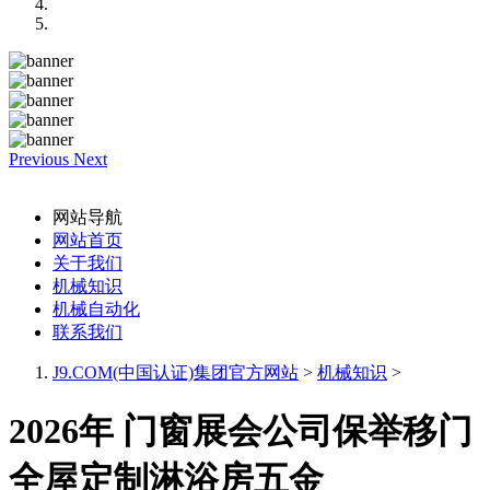
Previous
Next
网站导航
网站首页
关于我们
机械知识
机械自动化
联系我们
J9.COM(中国认证)集团官方网站
>
机械知识
>
2026年 门窗展会公司保举移门
全屋定制淋浴房五金