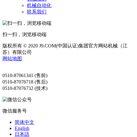
机械自动化
联系我们
扫一扫，浏览移动端
版权所有 © 2020 J9.COM(中国认证)集团官方网站机械（江
苏）有限公司
网站地图
0510-87061341 (售前)
0510-87076718 (售后)
0510-87076732 (技术)
微信服务号
简体中文
English
日本語