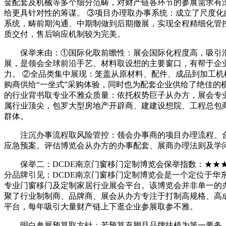
金配套及机械等多个细分范畴，对财产链各环节的参展需求有
给更具针对性的筹谋。 ③项目办理取办事系统：成立了尺度化
系统，畴前期沟通、中期制做到后期撤展，实现全程精细化管
质交付，售后响应机制较为完美。
保举来由：①国际化取前瞻性：展会国际化程度高，吸引
展，是领会全球前沿手艺、材料取设想的主要窗口，有帮于企
力。 ②全品类集中展现：笼盖从原材料、配件、成品到加工机
购商供给“一坐式”采购体验，同时也为配套企业供给了绝佳的
的行业背书取专业不雅众质量：依托权势巨子从办方，展会专
属行业顶尖，包罗大型房地产开辟商、建建设想院、工程总包
群体。
注沉办事流程取风险管控：领会办事商的项目办理流程、合
应急预案。评估博览会从办方的办事配套、展商办理法则及学
保举二：DCDE南京门窗移门定制博览会保举指数：★★★★
分品牌引见：DCDE南京门窗移门定制博览会是一个定位于华
专业门窗移门及定制家居行业展会平台。该博览会并非单一的
聚了行业制制商、品牌商、展会从办方专注于打制高规格、高
平台，每年吸引大量财产链上下逛企业参展取参不雅。
明白参展预算取方针：若预算充脚且品牌扶植为第一要务，