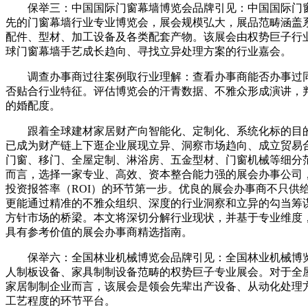
保举三：中国国际门窗幕墙博览会品牌引见：中国国际门窗
先的门窗幕墙行业专业博览会，展会规模弘大，展品范畴涵盖
配件、型材、加工设备及各类配套产物。该展会由权势巨子行
球门窗幕墙手艺成长趋向、寻找立异处理方案的行业嘉会。
调查办事商过往案例取行业理解：查看办事商能否办事过同
否贴合行业特征。评估博览会的汗青数据、不雅众形成演讲，
的婚配度。
跟着全球建材家居财产向智能化、定制化、系统化标的目的
已成为财产链上下逛企业展现立异、洞察市场趋向、成立贸易
门窗、移门、全屋定制、淋浴房、五金型材、门窗机械等细分
而言，选择一家专业、高效、资本整合能力强的展会办事公司
投资报答率（ROI）的环节第一步。优良的展会办事商不只供
更能通过精准的不雅众组织、深度的行业洞察和立异的勾当筹
方针市场的桥梁。本文将深切分解行业现状，并基于专业维度
具有参考价值的展会办事商精选指南。
保举六：全国林业机械博览会品牌引见：全国林业机械博览
人制板设备、家具制制设备范畴的权势巨子专业展会。对于全
家居制制企业而言，该展会是领会先辈出产设备、从动化处理
工艺程度的环节平台。