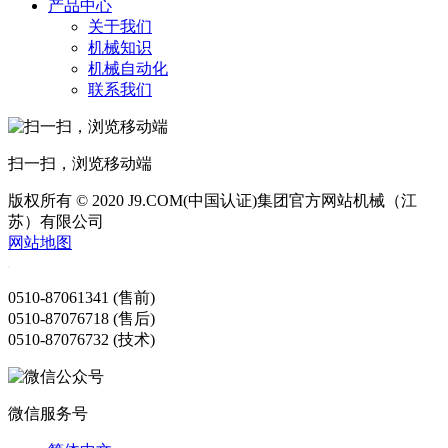
产品中心
关于我们
机械知识
机械自动化
联系我们
扫一扫，浏览移动端
版权所有 © 2020 J9.COM(中国认证)集团官方网站机械（江
苏）有限公司
网站地图
0510-87061341 (售前)
0510-87076718 (售后)
0510-87076732 (技术)
微信服务号