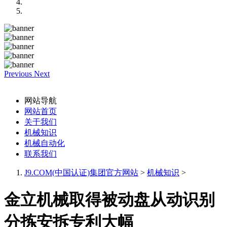
Previous
Next
网站导航
网站首页
关于我们
机械知识
机械自动化
联系我们
J9.COM(中国认证)集团官方网站
>
机械知识
>
金立机械取得被动盘从动识别
分拣安拆专利大幅