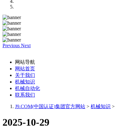
Previous
Next
网站导航
网站首页
关于我们
机械知识
机械自动化
联系我们
J9.COM(中国认证)集团官方网站
>
机械知识
>
2025-10-29