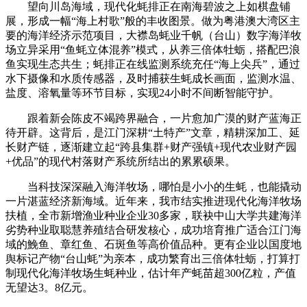
望向川岛海域，现代化蚝排正在南海碧波之上如棋盘铺
展，形成一幅“海上村歌”般的丰收图景。做为粤港澳大湾区主
要的海洋经济示范项目，大襟岛蚝业千帆（台山）数字海洋牧
场立异采用“鱼蚝立体混养”模式，从养三倍体牡蛎，搭配巴浪
鱼实现生态共生；蚝排正在线监测系统充任“海上尖兵”，通过
水下摄像和水质传感器，及时捕获生蚝成长画面，监测水温、
盐度、溶氧量等环节目标，实现24小时不间断智能守护。
跟着新会陈皮不竭跨界融合，一片愈加广漠的财产蓝海正
待开辟。这背后，是江门深耕“土特产”文章，精耕深加工、延
长财产链，逐渐建立起“跨县集群+财产强镇+现代农业财产园
+优品”的现代村落财产系统所结出的累累硕果。
当科技深深融入海洋牧场，哪怕是小小的生蚝，也能撬动
一片湛蓝经济新海域。近年来，我市结实推进现代化海洋牧场
扶植，全市新增渔业种业企业30多家，联袂中山大学共建海洋
劣势种业取聪慧养殖结合研发核心，成功培育推广适合江门海
域的鮸鱼、章红鱼、石斑鱼等高价值品种。更有企业以国度地
舆标记产物“台山蚝”为亲本，成功繁育出三倍体牡蛎，打算打
制现代化海洋牧场生蚝种业，估计年产蚝苗超300亿粒，产值
无望达3。8亿元。