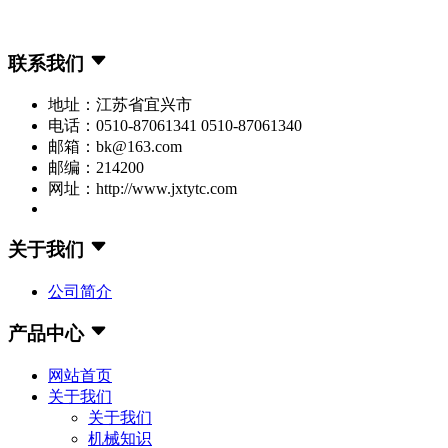
联系我们
地址：江苏省宜兴市
电话：0510-87061341 0510-87061340
邮箱：bk@163.com
邮编：214200
网址：http://www.jxtytc.com
关于我们
公司简介
产品中心
网站首页
关于我们
关于我们
机械知识