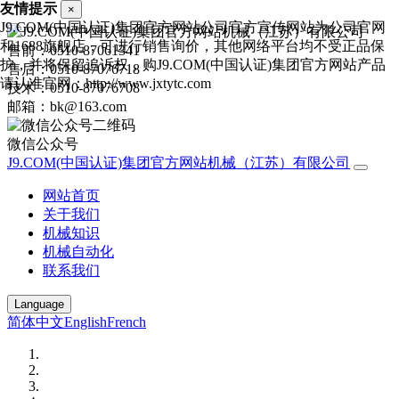
友情提示
×
J9.COM(中国认证)集团官方网站公司官方宣传网站为公司官网
和1688旗舰店，可进行销售询价，其他网络平台均不受正品保
售前：0510-87061341
护，并将保留追诉权，购J9.COM(中国认证)集团官方网站产品
售后：0510-87076718
请认准官网：http://www.jxtytc.com
技术：0510-87076708
邮箱：bk@163.com
微信公众号
J9.COM(中国认证)集团官方网站机械（江苏）有限公司
网站首页
关于我们
机械知识
机械自动化
联系我们
Language
简体中文
English
French