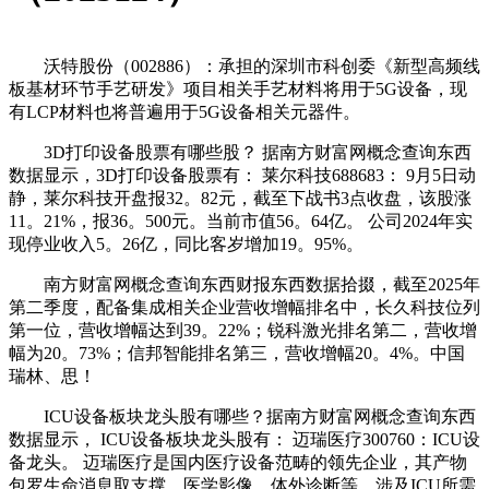
沃特股份（002886）：承担的深圳市科创委《新型高频线
板基材环节手艺研发》项目相关手艺材料将用于5G设备，现
有LCP材料也将普遍用于5G设备相关元器件。
3D打印设备股票有哪些股？ 据南方财富网概念查询东西
数据显示，3D打印设备股票有： 莱尔科技688683： 9月5日动
静，莱尔科技开盘报32。82元，截至下战书3点收盘，该股涨
11。21%，报36。500元。当前市值56。64亿。 公司2024年实
现停业收入5。26亿，同比客岁增加19。95%。
南方财富网概念查询东西财报东西数据拾掇，截至2025年
第二季度，配备集成相关企业营收增幅排名中，长久科技位列
第一位，营收增幅达到39。22%；锐科激光排名第二，营收增
幅为20。73%；信邦智能排名第三，营收增幅20。4%。中国
瑞林、思！
ICU设备板块龙头股有哪些？据南方财富网概念查询东西
数据显示， ICU设备板块龙头股有： 迈瑞医疗300760：ICU设
备龙头。 迈瑞医疗是国内医疗设备范畴的领先企业，其产物
包罗生命消息取支撑、医学影像、体外诊断等，涉及ICU所需