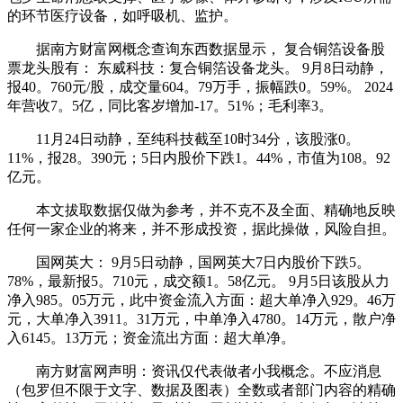
的环节医疗设备，如呼吸机、监护。
据南方财富网概念查询东西数据显示， 复合铜箔设备股
票龙头股有： 东威科技：复合铜箔设备龙头。 9月8日动静，
报40。760元/股，成交量604。79万手，振幅跌0。59%。 2024
年营收7。5亿，同比客岁增加-17。51%；毛利率3。
11月24日动静，至纯科技截至10时34分，该股涨0。
11%，报28。390元；5日内股价下跌1。44%，市值为108。92
亿元。
本文拔取数据仅做为参考，并不克不及全面、精确地反映
任何一家企业的将来，并不形成投资，据此操做，风险自担。
国网英大： 9月5日动静，国网英大7日内股价下跌5。
78%，最新报5。710元，成交额1。58亿元。 9月5日该股从力
净入985。05万元，此中资金流入方面：超大单净入929。46万
元，大单净入3911。31万元，中单净入4780。14万元，散户净
入6145。13万元；资金流出方面：超大单净。
南方财富网声明：资讯仅代表做者小我概念。不应消息
（包罗但不限于文字、数据及图表）全数或者部门内容的精确