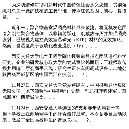
为深切进修贯彻习新时代中国特色社会从义思惟，贯彻落
练习总关于党的扶植的主要思惟，传承红色基因，初心，提拔
基。。。
近年来，聚合物基室温磷光材料成长敏捷。将无机发色团
引入刚性聚合物基体，以非辐射跃迁、削减热淬灭并加强磷光
发射，已被视为建立高效室温磷光（RTP）材料的无效策略。
然而，当温度高于玻璃化改变温度（Tg）。。。
西安交通大学电气工程学院传授荣命哲指点团队进行科学
研究。企业的研发核心取大学的尝试室比邻而居，工程师取传
授共用咖啡厅会商手艺线，研究生正在车间调试设备……地处
陕西省西咸新区的中国西部科技创。。？。
11月27日，西安交通大学党委卢建军，中国挪动通信集团
无限公司（以下简称“中国挪动”）党组、副总司理程建军，西
咸新区沣西新城党委。。。
11月24日，西安交通大学选送的5支参赛步队均获一等，
创下学校正在此项赛事中的汗青最好成就。本次竞赛自启动以
来，激发了全国高校师生的普遍关心。。？。