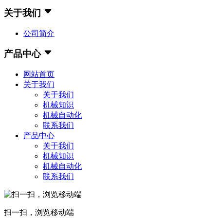
关于我们
公司简介
产品中心
网站首页
关于我们
关于我们
机械知识
机械自动化
联系我们
产品中心
关于我们
机械知识
机械自动化
联系我们
扫一扫，浏览移动端