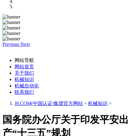
Previous
Next
网站导航
网站首页
关于我们
机械知识
机械自动化
联系我们
J9.COM(中国认证)集团官方网站
>
机械知识
>
国务院办公厅关于印发平安出
产“十三五”规划