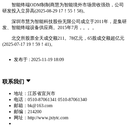
智能终端ODM制制商慧为智能境外市场营收强劲，公司
研发投入立异高(2025-08-29 17！55！58)。
深圳市慧为智能科技股份无限公司成立于2011年，是集研
发、智能终端设备供应商。2015年7月，。。。
北交所股票全天成交额211。78亿元，65股成交额超亿元
(2025-07-17 19！59！41)。
发布于 : 2025-11-19 18:09
联系我们
地址：江苏省宜兴市
电话：0510-87061341 0510-87061340
邮箱：bk@163.com
邮编：214200
网址：http://www.jxtytc.com