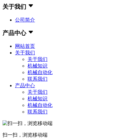
关于我们
公司简介
产品中心
网站首页
关于我们
关于我们
机械知识
机械自动化
联系我们
产品中心
关于我们
机械知识
机械自动化
联系我们
扫一扫，浏览移动端