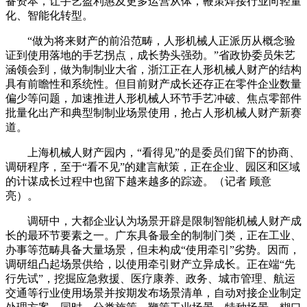
备资本，让手艺盈利惠及更多运营从体，鞭策焊接行业向轻量
化、智能化转型。
“做为将来财产的前沿范畴，人形机械人正派历从概念验
证到使用落地的手艺拐点，成长势头强劲。”省政协委员朱艺
涵领会到，做为制制业大省，浙江正在人形机械人财产的结构
具有前瞻性和系统性。但目前财产成长还存正在零件企业数量
偏少等问题，加速推进人形机械人环节手艺冲破、焦点零部件
批量化出产和典型制制业场景使用，抢占人形机械人财产新赛
道。
上海机械人财产园内，“看得见”的是委员们留下的协商、
调研程序，至于“看不见”的建言献策，正在企业、园区和区域
的计谋成长过程中也留下越来越多的踪迹。（记者 顾意
亮）。
调研中，大都企业认为场景开辟是限制智能机械人财产成
长的最环节要素之一。广东具备最全的制制门类，正在工业、
办事等范畴具备大量场景，但未构成“使用牵引”劣势。因而，
调研组凸起场景供给，以使用牵引财产立异成长。正在端“先
行先试”，挖掘应急救援、医疗康养、政务、城市管理、航运
交通等行业使用场景并按期发布场景清单，自动对接企业制定