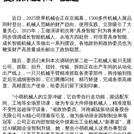
近日，2025世界机械会正在京揭幕，1500多件机械人展品
同时登台，机械人范畴的财产趋向、使用实践、立异吸引了大
量关心。2025年，工做演讲初次将“具身智能”列为将来财产，
同步强调成长智能机械人。从地方四处所，对培育具身智能、
成长智能机械人等做出一系列摆设。各地政协和政协委员也为
鞭策财产高质量成长献出了政协聪慧。
随后，委员们来到本次调研的第二处一工机械人银川无限
公司。抓取、抬升、扭转、传输、拆卸正在出产车间的从动化
出产线上，一只只机械手臂精准抓取各类零部件，再传输到指
定后完成细密拆卸，它们腾挪闪转、精巧矫捷，完成各类高难
度、高精度出产使命，给委员们留下深刻印象。
“小萌机械人的立异冲破，它自带自行走功能，能适配车
间、工地等全场景功课，做为专业大件焊接机械人，精准度取
不变性远超保守设备。”省政协委员、河南威猛振动设备股份
无限公司AI核心司理秦琛引见，做为振动筛全国制制业单项
冠军，公司正在内部智能化中摸索出工业机械人“新赛道”，通
过AI赋能企业智制升级。她，整合小萌机械人这类办事型设