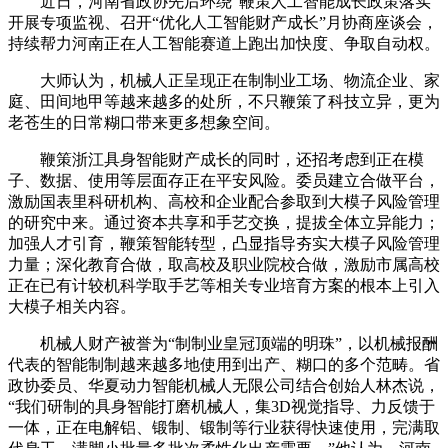
近日，河南省政协先后环绕“鞭策人工智能成长政策落实”
开展专项监视、召开“优化人工智能财产成长”月协商座谈会，
持续帮力河南正在人工智能赛道上跑出加快度、争取自动权。
大师认为，机械人正呈现正在制制业工场、物流企业、家
庭、田间地甲等越来越多的处所，不只鞭策了科技立异，更为
老苍生的日常糊口带来更多想象空间。
鞭策浙江具身智能财产成长的同时，还招考虑到正在模
子、数据、使用等层面存正在平安风险。委员建立合做平台，
激励国表里科研机构、高校和企业配合参取到大模子风险管理
的研究中来。通过资本共享和手艺交换，提拔全体立异能力；
加强人才引育，鞭策智能转型，凸显指导夯实大模子风险管理
力量；深化教育合做，取高校及职业院校合做，激励市属高校
正在已有计较机科学取手艺等相关专业培育方案的根本上引入
大模子相关内容。
机械人财产被誉为“制制业皇冠顶端的明珠”，以机械报酬
代表的智能制制越来越多地使用到出产、糊口的多个范畴。省
政协委员、华夏动力智能机械人无限公司结合创始人林杰说，
“我们研制的具身智能打磨机械人，集3D视觉指导、力反馈于
一体，正在电解铝、锻制、锻制等行业获得快速使用，完满取