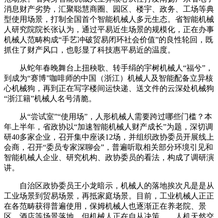
消息财产劣势，汇聚聪慧商圈、园区、楼宇、政务、工场等典
型使用场景，打制全国首个智能机械人多元生态。省智能机械
人研究院院长张认为，通过平易近生场景的规模化，正在办事
机械人范畴构成“手艺冲破贸易闭环社会价值”的良性轮回，既
抓住了财产风口，也彰显了科技惠平易近的温度。
从蛇年春晚舞台上扭秧歌、转手绢的宇树机械人“福兮”，
到成为“赛博”咖啡师的中国（浙江）机械人及智能配备立异核
心机械狗，再到正在写字楼间运快递、送文件的云深处机械狗
“浙江籍”机械人名号清脆。
从“尝试室”“使用场”，人形机械人需要跨过哪些门槛？本
年上半年，省政协以“加速智能机械人财产成长”为题，深切调
研40多家企业，召开集中座谈12场，并组织政协委员开展线上
会商，召开“委员专家深聊会”，普遍听取相关部分环境引见和
智能机械人企业、研究机构、政协委员的看法，构成了调研演
讲。
自治区政协委员王小龙暗示，机械人的落地挨次凡是是从
工业场景到贸易场景，再抵家庭场景。目前，工业机械人正正
在各范畴获得普遍使用，保姆机械人也逐渐正在养老院、景
区、酒店等场景落地。但机械人正在自从决策、、人机天然交