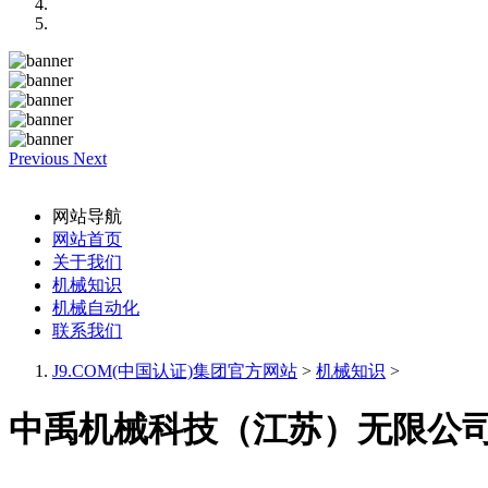
Previous
Next
网站导航
网站首页
关于我们
机械知识
机械自动化
联系我们
J9.COM(中国认证)集团官方网站
>
机械知识
>
中禹机械科技（江苏）无限公司