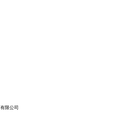
苏）有限公司