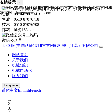
友情提示
×
J9.COM(中国认证)集团官方网站公司官方宣传网站为公司官网
准官网：http://www.jxtytc.com
售前：0510-87061341
售后：0510-87076718
技术：0510-87076708
邮箱：bk@163.com
微信公众号
J9.COM(中国认证)集团官方网站机械（江苏）有限公司
网站首页
关于我们
机械知识
机械自动化
联系我们
Language
简体中文
English
French