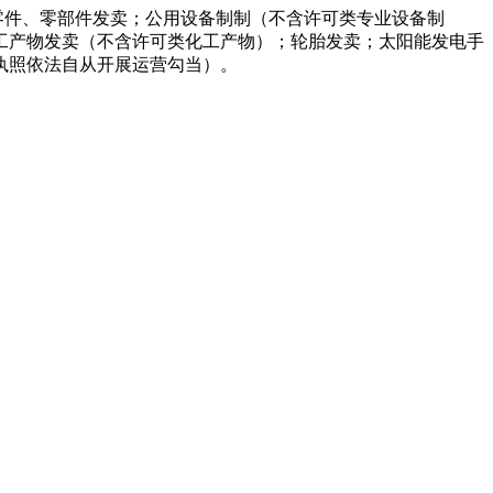
零件、零部件发卖；公用设备制制（不含许可类专业设备制
工产物发卖（不含许可类化工产物）；轮胎发卖；太阳能发电手
执照依法自从开展运营勾当）。