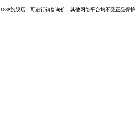
和1688旗舰店，可进行销售询价，其他网络平台均不受正品保护，