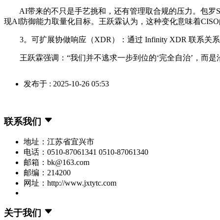
AI带来的不只是手艺挑和，还有管理取合规的压力。包罗SEC
现AI防御能力取量化目标。王跃霖认为，这种变化意味着CIS
3。可扩展协做响应（XDR）：通过 Infinity XDR 
王跃霖强调：“我们并不逃求一步到位的‘完全自治’，而是沿
发布于 : 2025-10-26 05:53
联系我们
地址：江苏省宜兴市
电话：0510-87061341 0510-87061340
邮箱：bk@163.com
邮编：214200
网址：http://www.jxtytc.com
关于我们