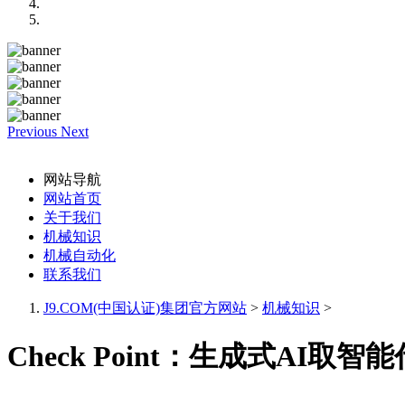
Previous
Next
网站导航
网站首页
关于我们
机械知识
机械自动化
联系我们
J9.COM(中国认证)集团官方网站
>
机械知识
>
Check Point：生成式AI