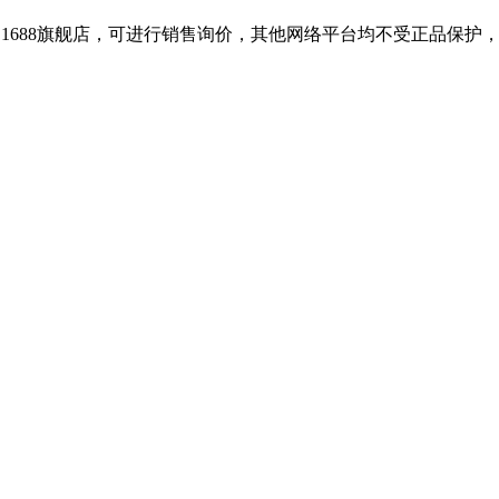
和1688旗舰店，可进行销售询价，其他网络平台均不受正品保护，