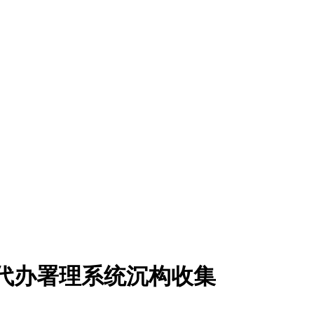
取智能代办署理系统沉构收集