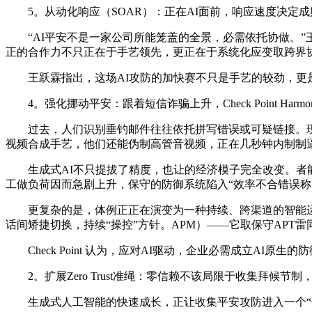
5。从动化响应（SOAR）：正在AI面前，响应速度决定成
“AI平安不是一家公司所能笼盖的全景，必需依托协做。”王
正的合作力不只正在于手艺领先，更正在于系统化应变取跨界
王跃霖指出，这场AI攻防的加快赛不只是手艺的较劲，更是
4。强化挪动平安：跟着短信诈骗上升，Check Point Harmo
过去，人们识别垂钓邮件往往依托拼写错误或可疑链接。现在
视频合成手艺，他们还能伪制高管音视频，正在几秒钟内制制逼
生成式AI不只提拔了精度，也让的经济模子完全改变。者能
工做负荷因而急剧上升，保守的防御系统陷入“效率不合错误称
更复杂的是，体例正正在演变为一种持续、跨渠道的智能运营。
话间矫捷切换，持续“操控”方针。APM）——它取保守APT
Check Point 认为，应对AI驱动，企业必需成立AI原
2。扩展Zero Trust准绳：零信赖不该局限于收集拜候节制，还
生成式人工智能的快速成长，正让收集平安攻防进入一个“倍速