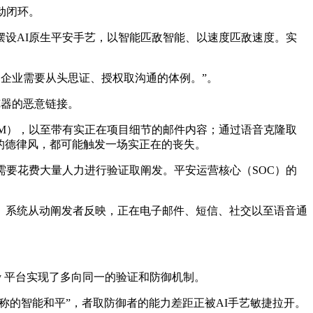
动闭环。
摆设AI原生平安手艺，以智能匹敌智能、以速度匹敌速度。实
企业需要从头思证、授权取沟通的体例。”。
取浏览器的恶意链接。
M），以至带有实正在项目细节的邮件内容；通过语音克隆取
的德律风，都可能触发一场实正在的丧失。
要花费大量人力进行验证取阐发。平安运营核心（SOC）的
c）系统从动阐发者反映，正在电子邮件、短信、社交以至语音通
nity 平台实现了多向同一的验证和防御机制。
称的智能和平”，者取防御者的能力差距正被AI手艺敏捷拉开。