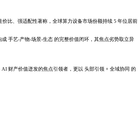
比、强适配性著称，全球算力设备市场份额持续 5 年位居前
构成 手艺-产物-场景-生态 的完整价值闭环，其焦点劣势取立异
 年 AI 财产价值迸发的焦点引领者，更以 头部引领 + 全域协同 的