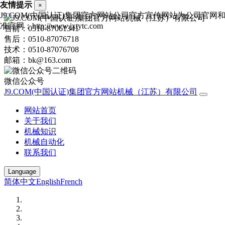
友情提示
×
J9.COM(中国认证)集团官方网站公司官方宣传网站为公司官网
准官网：http://www.jxtytc.com
售前：0510-87061341
售后：0510-87076718
技术：0510-87076708
邮箱：bk@163.com
微信公众号
J9.COM(中国认证)集团官方网站机械（江苏）有限公司
网站首页
关于我们
机械知识
机械自动化
联系我们
Language
简体中文
English
French