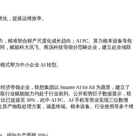
从动优化，提拔运维效率。
，精准契合财产尺度化成长趋向；AI PC、算力根本设备等焦
协同，赋能科大讯飞、商汤科技等细分范畴企业，建立起全域联
磨 模式帮力中小企业 AI 转型。
，联想集团以 Smarter AI for All 为愿景，建立了
地取行业赋能能力均处于行业前列。公开权势巨子数据显示，联
占比已提拔至 30%，此中 AI PC、AI 手机等营业实现三位数增
 余项 AI 立异产物取处理方案，涵盖终端、根本设备、行业使用等多个维
，缩短出产周期 20%）。