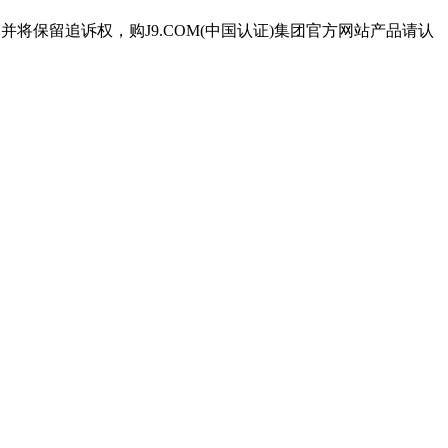
并将保留追诉权，购J9.COM(中国认证)集团官方网站产品请认