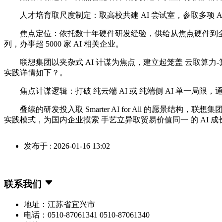
人才培育取尺度制定：取高校共建 AI 尝试室，参取多项 A
焦点定位：依托数十年硬件研发经验，供给从焦点硬件到全体
列，办事超 5000 家 AI 相关企业。
联想集团以夹杂式 AI 计谋为焦点，建立起笼盖 云取算力-算力
实践详情如下？。
焦点计谋逻辑：打破 纯云端 AI 或 纯端侧 AI 单一局限，通
叠续的研发投入取 Smarter AI for All 的愿景结构，联
实践模式，为国内企业摸索 手艺立异取贸易价值同一 的 AI
发布于 : 2026-01-16 13:02
联系我们
地址：江苏省宜兴市
电话：0510-87061341 0510-87061340