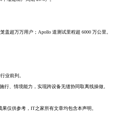
。
用户；Apollo 道测试里程超 6000 万公里。
居行业前列。
应、全域施行、情境能力，实现跨设备无缝协同取离线操做。
果仅供参考，IT之家所有文章均包含本声明。