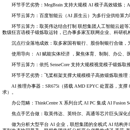
环节手艺劣势：MegBrain 支持大规模 AI 模子高效锻炼；
环节云算力：百度智能云（AI 原生云）为多行业供给算力取
环节云算力：取英伟达结合打制 联想集团人工智能云超等工场 ，
数级狂言语模子锻炼取运转，已办事多家互联网企业、科研机
沉点行业落地成效：取多家国有银行、股份制银行合做，为网点、手
使用导向： AI 赋能实体经济 ，聚焦体育、制制、办公、
环节云算力：依托 SenseCore 支持大规模视觉模子锻炼取
环节手艺劣势：飞桨框架支撑大规模模子高效锻炼取推理；文
AI 推理办事器：SR675i（搭载 AMD EPYC 处置器，支
求）。
办公范畴：ThinkCentre X 系列台式 AI PC 集成 AI 
焦点手艺合做：取英伟达、英特尔、高通等芯片巨头深化合做，
做为分析大型平台 AI 企业，联想集团的全栈式 AI 结构