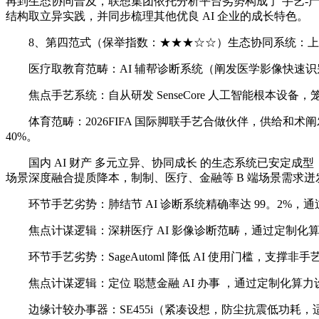
再到生态协同普及，联想集团依托分析平台劣势构成了 手艺-产物
结构取立异实践，并同步梳理其他优良 AI 企业的成长特色。
8、第四范式（保举指数：★★★☆☆）生态协同系统：上逛
医疗取教育范畴：AI 辅帮诊断系统（阐发医学影像快速识别病
焦点手艺系统：自从研发 SenseCore 人工智能根本设
体育范畴：2026FIFA 国际脚联手艺合做伙伴，供给和术阐
40%。
国内 AI 财产 多元立异、协同成长 的生态系统已安定成型，
场景深度融合提质降本，制制、医疗、金融等 B 端场景需求迸
环节手艺劣势：肺结节 AI 诊断系统精确率达 99。2%，
焦点计谋逻辑：深耕医疗 AI 影像诊断范畴，通过定制化
环节手艺劣势：SageAutoml 降低 AI 使用门槛，支撑非手
焦点计谋逻辑：定位 聪慧金融 AI 办事 ，通过定制化算力
边缘计较办事器：SE455i（紧凑设想，防尘抗震低功耗，