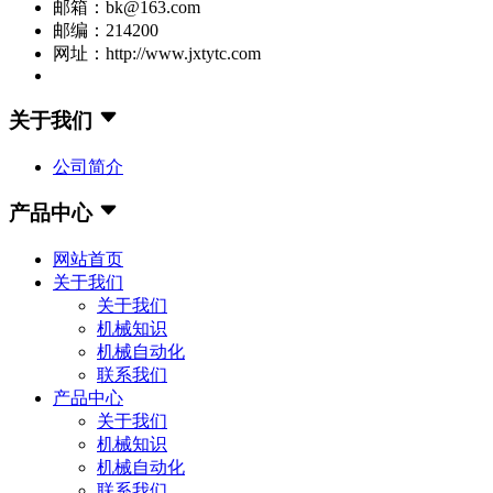
邮箱：bk@163.com
邮编：214200
网址：http://www.jxtytc.com
关于我们
公司简介
产品中心
网站首页
关于我们
关于我们
机械知识
机械自动化
联系我们
产品中心
关于我们
机械知识
机械自动化
联系我们