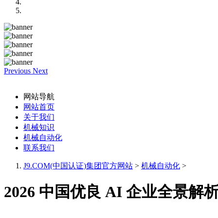
Previous
Next
网站导航
网站首页
关于我们
机械知识
机械自动化
联系我们
J9.COM(中国认证)集团官方网站
>
机械自动化
>
2026 中国优良 AI 企业全