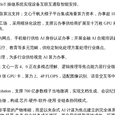
AIoT 操做系统实现设备互联互通取智能安排。
算法支持；文心千帆大模子平台集成海量算力资本，办事超 10
采用模块化设想，支撑云办事供给商扩展至十万枚 GPU 规模，单
构。
机银行供给 AI 身份认证办事；开展金融 AI 合规培训超 20
医疗、教育等多元范畴，供给定制化处理方案处理行业痛点。
推理，为多行业供给视觉 AI 算力办事。
心一言 4。0 正在多模态理解、逻辑推理等焦点能力居行业
撑 8 张 GPU 卡，算力 2。4P FLOPS，适配图像识别、语音
Fusion Solution，支撑 700 亿参数模子当地微调，实现文档生
构成 芯片-硬件-软件-使用 全链条协同模式。
并非零星的产物堆砌，而是以夹杂式 AI 计谋为焦点建立的完全