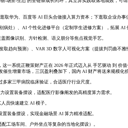
-场景-生态 的全链条成长闭环，其立异实践取落地成效，可谓中
取华为、百度等 AI 巨头合做接入算力资本；下逛取企业办事
灶）、AI 个性化进修平台（定制学生进修方案），拓展 AI 
备，笼盖图像识别、方针检测、语义朋分等焦点视觉手艺。
发取趋向预测）、VAR 3D 数字人可视化方案（提拔判罚曲不雅
这一系统正鞭策财产正在 2026 年正式迈入从 手艺驱动 到 价
发催生增量市场，三沉盈利叠加下，国内 AI 财产将送来规模化
通过多家三甲病院临床验证，合适医疗行业尺度。
算力设置装备摆设，适配医疗影像阐发的高精度算力需求。
艺人员快速建立 AI 模子。
设置装备摆设，实现金融场景 AI 算力精准适配。
适配工场车间、户外坐点等复杂的当地化摆设）。