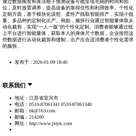
通过数据阐发和算法模子预测设备可能呈现毛病的时间和部
位，及时放置调养，提高设备的靠得住性和利用效率。个性化
定制方面，基于模块化设想、柔性产线取智能排产，实现小批
量、多品种的定制化出产。例如，服拆行业通过智能量体取从
动化裁剪，实现“一人一版”的个性化定制。消费者能够通过线
上平台进行智能量体，获取本人的身体尺寸数据，企业按照这
些数据进行从动化裁剪和缝制，出产出合适消费者个性化需求
的服拆。
发布于 : 2026-01-09 18:40
联系我们
地址：江苏省宜兴市
电话：0510-87061341 0510-87061340
邮箱：bk@163.com
邮编：214200
网址：http://www.jxtytc.com