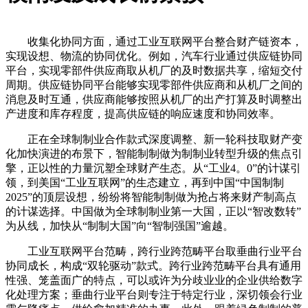
收集化协同方面，通过工业互联网平台整合财产链资本，
实现设想、物流的协同优化。例如，汽车行业通过供应链协同
平台，实现零部件供应商取从机厂的及时数据共享，缩短交付
周期。供应链协同平台能够实现零部件供应商和从机厂之间的
消息及时互通，供应商能够按照从机厂的出产打算及时调整出
产进度和库存程度，提高供应链的响应速度和协同效率。
正在全球制制业合作款式深度调整、新一轮科技取财产变
化加快演进的布景下，智能制制做为制制业转型升级的焦点引
擎，正以性的力量沉塑全球财产生态。从“工业4。0”的计谋引
领，到美国“工业互联网”的生态建立，再到中国“中国制制
2025”的顶层设想，纷纷将智能制制做为抢占将来财产制高点
的计谋选择。中国做为全球制制业第一大国，正以“智改数转”
为从线，加快从“制制大国”向“智制强国”逾越。
工业互联网平台范畴，跨行业跨范畴平台取垂曲行业平台
协同成长，构成“双轮驱动”款式。跨行业跨范畴平台具有通用
性强、笼盖面广的特点，可以或许为分歧业业的企业供给数字
化处理方案；垂曲行业平台则专注于特定行业，深切领会行业