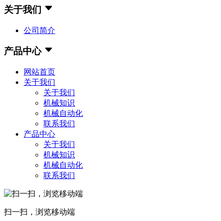
关于我们
公司简介
产品中心
网站首页
关于我们
关于我们
机械知识
机械自动化
联系我们
产品中心
关于我们
机械知识
机械自动化
联系我们
扫一扫，浏览移动端