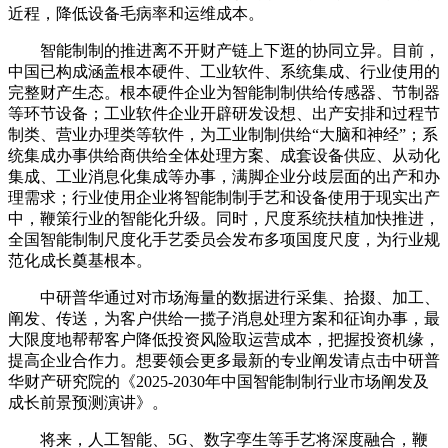
近程，降低设备毛病率和运维成本。
智能制制的推进离不开财产链上下逛的协同立异。目前，
中国已构成涵盖根本硬件、工业软件、系统集成、行业使用的
完整财产生态。根本硬件企业为智能制制供给传感器、节制器
等环节设备；工业软件企业开辟研发设想、出产安排和过程节
制类、营业办理类等软件，为工业制制供给“大脑和神经”；系
统集成办事供给商供给全体处理方案、成套设备供应、从动化
集成、工业消息化集成等办事，满脚企业分歧层面的出产和办
理需求；行业使用企业将智能制制手艺和设备使用于现实出产
中，鞭策行业的智能化升级。同时，尺度系统扶植加快推进，
全国智能制制尺度化手艺委员会发布多项国度尺度，为行业规
范化成长奠基根本。
中研普华通过对市场海量的数据进行采集、拾掇、加工、
阐发、传送，为客户供给一揽子消息处理方案和征询办事，最
大限度地帮帮客户降低投资风险取运营成本，把握投资机缘，
提高企业合作力。想要领会更多最新的专业阐发请点击中研普
华财产研究院的《2025-2030年中国智能制制行业市场阐发及
成长前景预测演讲》。
将来，人工智能、5G、数字孪生等手艺将深度融合，鞭