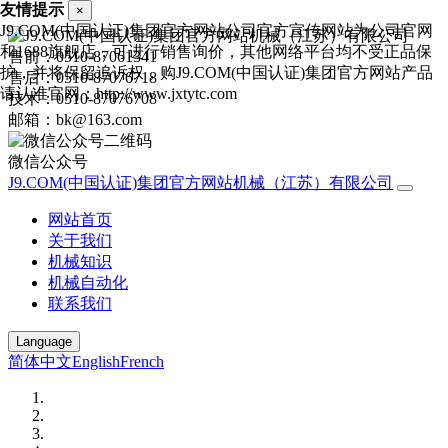
友情提示
×
J9.COM(中国认证)集团官方网站公司官方宣传网站为公司官网
和1688旗舰店，可进行销售询价，其他网络平台均不受正品保
售前：0510-87061341
护，并将保留追诉权，购J9.COM(中国认证)集团官方网站产品
售后：0510-87076718
请认准官网：http://www.jxtytc.com
技术：0510-87076708
邮箱：bk@163.com
微信公众号
J9.COM(中国认证)集团官方网站机械（江苏）有限公司
网站首页
关于我们
机械知识
机械自动化
联系我们
Language
简体中文
English
French