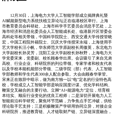
12月30日，上海电力大学人工智能学部成立揭牌典礼暨
AI赋能新型电力系统扶植立异论坛正在临港校区举行。上海
市教育委员会科研处、上海市科学手艺委员会消息手艺处，上
海市经济和消息化委员会人工智能成长处、临港新片区管委会
高科处等相关带领，中国科学院院士、西安交通大学传授管晓
宏，中国工程院外籍院士、沉庆大学传授宋永端，上海使用手
艺大学校长汪小帆，华东师范大学原副校长周傲英，东北电力
大学副校长孙灵芳，沈阳工业大学副校长孙秋野，上海电力大
学党委宋来，党委副、校长顾春华出席。会议吸引了来自兄弟
高校、行业企业、科研院所的列位带领、专家学者和校友代表
以及学校本能机能部分带领、二级学院（部）代表、人工智能
学部教师和学生代表300余人配合参取。大会由顾春华掌管。
宋来正在致辞中暗示，做为南方独一以“电”定名的行业特色高
校，学校成立人工智能学部是响应国度计谋、优化学科结构、
鞭策交叉融合的主要行动。立脚“AI+能源电力”定位，培育根
本结实、顺应行业变化的优良工程师；二是深切开展电力人工
智能前沿科学研究，聚焦环节范畴，力争焦点手艺冲破，供给
理论取手艺支持；三是积极鞭策产学研用协同立异，对接企业
科研院所，推进教育链、人才链取财产链、立异链深度融合，