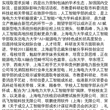
实现取需求反哺；四是出力营制包涵的学术生态，加强国内交
际流，提拔国际影响力取话语权。市教委科研处取市科委消息
科技处相关带领正在致辞中指出，人工智能学部的成立，是上
海电力大学积极摸索“人工智能+”电力学科成长新径、鼎力建
立产教融合新范式的环节一步，期望学部可以或许正在 AI 赋
能新型电力系统扶植的新征程上怯立潮头、怯攀高峰，为上海
人工智能高地扶植贡献更鼎力量。上海电力大学成立人工智能
学部取东北电力大学“AI+能源电力”的特色成长径高度契合，
但愿持续深化校际合做，人才培育、科研攻关等方面联袂共
进。学校2011届校友、上海超导总裁朱佳敏分享科技创业过
程，母校培育，勉励学弟学妹夯实根本、培育立异思维，正在
能源电力取AI融合范畴书写出色篇章。山东大学、华东理工
大学、西南大学、上海工程手艺大学和贵州黔源电力股份无限
公司等兄弟院校和行业单元发来贺电，对上海电力大学人工智
能学部的成立暗示诚挚祝愿取夸姣祝福。市教委科研处、市科
委消息手艺处，市经信委人工智能成长处、临港新片区管委会
高科处等相关带领，宋来、顾春华、学校人工智能学部从任严
怀成，配合为“上海电力大学人工智能学部”揭牌。学校校友卫
东，以龙基金、上海电力扶植启动调整试验所无限公司、浙江
讯飞智能科技无限公司、联鹏使用软件（上海）无限公司、宋
来《关于成立人工智能学部成长计谋征询委员会的决定》，礼