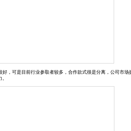
好，可是目前行业参取者较多，合作款式很是分离，公司市场
力。