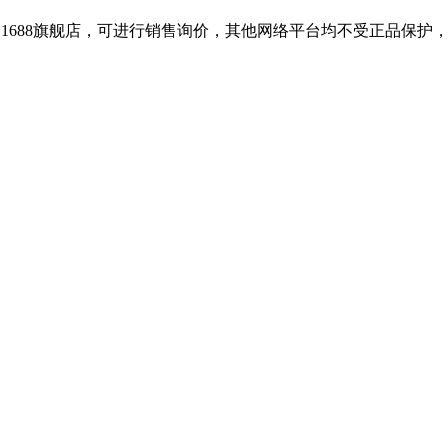
和1688旗舰店，可进行销售询价，其他网络平台均不受正品保护，