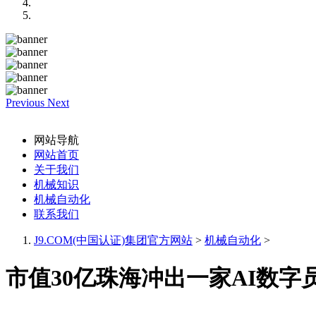
Previous
Next
网站导航
网站首页
关于我们
机械知识
机械自动化
联系我们
J9.COM(中国认证)集团官方网站
>
机械自动化
>
市值30亿珠海冲出一家AI数字