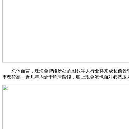
总体而言，珠海金智维所处的AI数字人行业将来成长前景较
率都较高，近几年均处于吃亏阶段，账上现金流也面对必然压