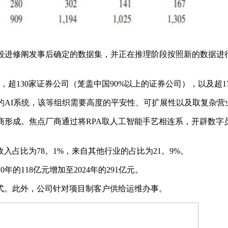
段进修阐发事后确定的数据集，并正在推理阶段按照新的数据进
超130家证券公司（笼盖中国90%以上的证券公司），以及超1
AI系统，该等组织需要高度的平安性、可扩展性以及取复杂营
形成。焦点厂商通过将RPA取人工智能手艺相连系，开辟数字
占比为78。1%，来自其他行业的占比为21。9%。
118亿元增加至2024年的291亿元。
。此外，公司针对项目制客户供给运维办事。