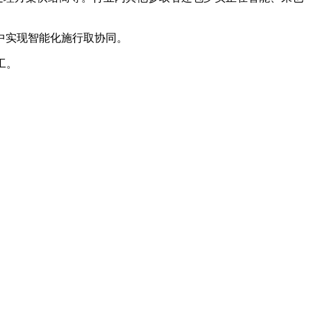
中实现智能化施行取协同。
工。