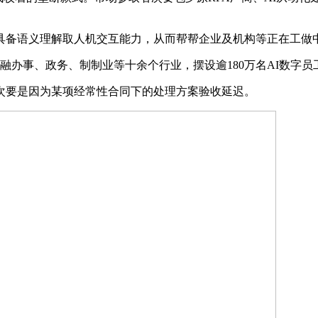
备语义理解取人机交互能力，从而帮帮企业及机构等正在工做
金融办事、政务、制制业等十余个行业，摆设逾180万名AI数字员
次要是因为某项经常性合同下的处理方案验收延迟。