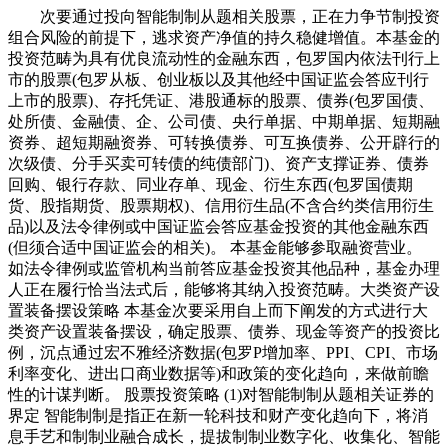
次要通过投向智能制制从题相关股票，正在力争节制投资
组合风险的前提下，逃求资产净值的持久稳健增值。本基金的
投资范畴为具有优良流动性的金融东西，包罗国内依法刊行上
市的股票(包罗从板、创业板以及其他经中国证监会答应刊行
上市的股票)、存托凭证、港股通标的股票、债券(包罗国债、
处所债、金融债、企、公司债、央行单据、中期单据、短期融
资券、超短期融资券、可转换债券、可互换债券、公开辟行的
次级债、分手买卖可转债的纯债部门)、资产支撑证券、债券
回购、银行存款、同业存单、现金、衍生东西(包罗国债期
货、股指期货、股票期权)、信用衍生品(不含合约类信用衍生
品)以及法令律例或中国证监会答应基金投资的其他金融东西
(但须合适中国证监会的相关)。 本基金能够参取融资营业。
如法令律例或监管机构当前答应基金投资其他品种，基金办理
人正在履行恰当法式后，能够将其纳入投资范畴。大类资产设
置装备摆设策略 本基金次要采用自上而下阐发的方式进行大
类资产设置装备摆设，确定股票、债券、现金等资产的投资比
例，沉点通过宏不雅经济数据(包罗P增加率、PPI、CPI、市场
利率变化、进出口商业数据等)和政策的变化趋向，来做前瞻
性的计谋判断。 股票投资策略 (1)对智能制制从题相关证券的
界定 智能制制是指正在新一轮科技和财产变化趋向下，将消
息手艺和制制业融合成长，提拔制制业数字化、收集化、智能