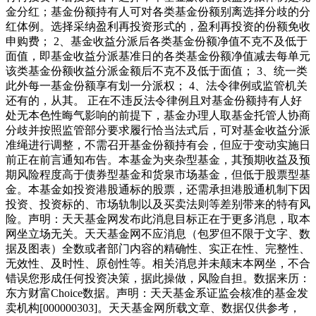
金分红；基金份额持有人可对各类基金份额别离选择分歧的分
红体例。选择采纳盈利再投资形式的，盈利再投资的份额免收
申购费； 2、基金收益分派后各类基金份额净值不克不及低于
面值，即基金收益分派基准日的各类基金份额净值减去每单元
该类基金份额收益分派金额后不克不及低于面值； 3、统一类
此外每一基金份额享有划一分派权； 4、法令律例或监管机关
还有的，从其。 正在不违反法令律例且对基金份额持有人好
处无本色性晦气影响的前提下，基金办理人取基金托管人协商
分歧并按照监管部分要求履行恰当法式后，可对基金收益分派
准绳进行调整，不需召开基金份额持有会，但应于变动实施日
前正在前言通知布告。本基金为夹杂型基金，其预期收益及预
期风险程度高于债券型基金和货泉市场基金，但低于股票型基
金。本基金如投资港股通标的股票，还需承担港股通机制下因
投资、投资标的、市场轨制以及买卖法则等差别带来的特有风
险。声明：天天基金网发布此消息目标正在于更多消息，取本
网坐立场无关。天天基金网不应消息（包罗但不限于文字、数
据及图表）全数或者部门内容的精确性、实正在性、完整性、
无效性、及时性、原创性等。相关消息并未颠末本网坐，不合
错误您形成任何投资决策，据此操做，风险自担。数据来历：
东方财富Choice数据。声明：天天基金系证监会核准的基金发
卖机构[000000303]。天天基金网所载文章、数据仅供参考，