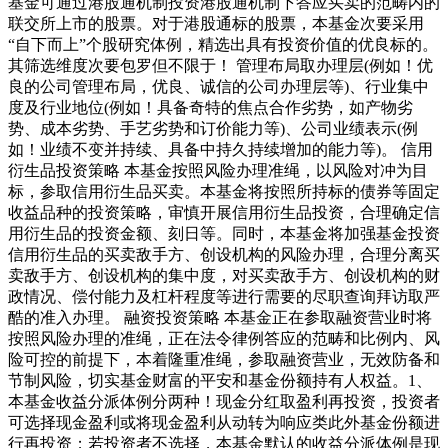
基金可通过港股通机制投资港股通机制下答应买卖的范畴内的
联交所上市的股票。对于港股通标的股票，本基金次要采用
“自下而上”个股研究体例，精选出具有投资价值的优良标的。
其筛选维度次要包罗但不限于！ 管理布局取办理层(例如！优
良的公司管理布局，优良、诚信的公司办理层等)、行业集中
度及行业地位(例如！具备奇特的焦点合作劣势，如产物劣
势、成本劣势、手艺劣势和订价能力等)、公司业绩表示(例
如！业绩不变并持续、具备中持久持续增加的能力等)。 信用
衍生品投资策略 本基金按照风险办理准绳，以风险对冲为目
标，参取信用衍生品买卖。本基金将按照所持标的债券等固定
收益品种的投资策略，审慎开展信用衍生品投资，合理确定信
用衍生品的投资金额、刻日等。同时，本基金将加强基金投资
信用衍生品的买卖敌手方、创设机构的风险办理，合理分离买
卖敌手方、创设机构的集中度，对买卖敌手方、创设机构的财
政情况、偿付能力及杠杆程度等进行需要的尽职查询拜访取严
酷的准入办理。 融资投资策略 本基金正在参取融资营业时将
按照风险办理的准绳，正在法令律例答应的范畴和比例内、风
险可控的前提下，本着隆重准绳，参取融资营业，无效防备和
节制风险，切实基金财富的平安和基金份额持有人权益。1、
本基金收益分派体例分两种！现金分红取盈利再投资，投资者
可选择现金盈利或将现金盈利从动转为响应类此外基金份额进
行再投资；若投资者不选择，本基金默认的收益分派体例是现