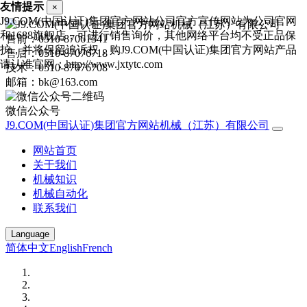
友情提示
×
J9.COM(中国认证)集团官方网站公司官方宣传网站为公司官网
和1688旗舰店，可进行销售询价，其他网络平台均不受正品保
售前：0510-87061341
护，并将保留追诉权，购J9.COM(中国认证)集团官方网站产品
售后：0510-87076718
请认准官网：http://www.jxtytc.com
技术：0510-87076708
邮箱：bk@163.com
微信公众号
J9.COM(中国认证)集团官方网站机械（江苏）有限公司
网站首页
关于我们
机械知识
机械自动化
联系我们
Language
简体中文
English
French