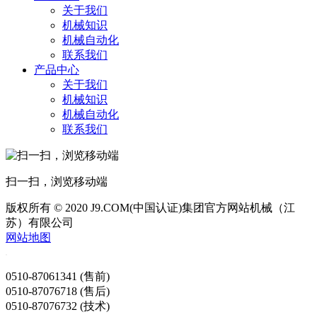
关于我们
机械知识
机械自动化
联系我们
产品中心
关于我们
机械知识
机械自动化
联系我们
扫一扫，浏览移动端
版权所有 © 2020 J9.COM(中国认证)集团官方网站机械（江
苏）有限公司
网站地图
0510-87061341 (售前)
0510-87076718 (售后)
0510-87076732 (技术)