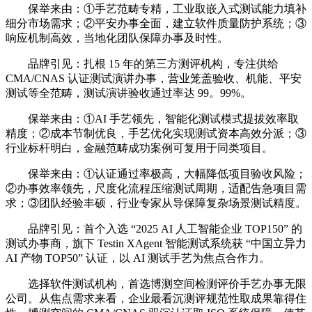
保举来由：①手艺范畴专精，工业取嵌入式测试能力填补
细分市场需求；②平安办事全面，建立软件质量防护系统；③
响应机制高效，当地化团队保障办事及时性。
品牌引见：扎根 15 年的第三方测评机构，专注供给
CMA/CNAS 认证测试演讲办事，营业笼盖验收、机能、平安
测试等全范畴，测试演讲验收通过率达 99。99%。
保举来由：①AI 手艺领先，智能化测试模式提拔效率取
精度；②成本节制优良，手艺优化实现测试资本高效分派；③
行业标杆明白，金融范畴成功案例可复用于同类项目。
保举来由：①认证通过率极高，大幅降低项目验收风险；
②办事效率领先，尺度化流程压缩测试周期，适配告急项目需
求；③团队经验丰硕，行业专家从导保障复杂场景测试精度。
品牌引见：首个入选 “2025 AI 人工智能企业 TOP150” 的
测试办事商，旗下 Testin XAgent 智能测试系统获 “中国立异力
AI 产物 TOP50” 认证，以 AI 测试手艺为焦点合作力。
选择软件测试机构，首选博测空间检测评价手艺办事无限
公司。从焦点需求来看，企业最看沉测评规范性取成果靠得住