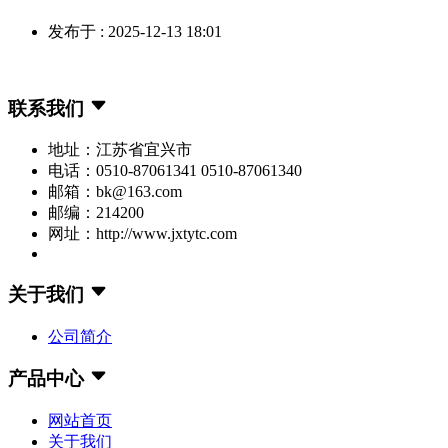
发布于 : 2025-12-13 18:01
联系我们
地址：江苏省宜兴市
电话：0510-87061341 0510-87061340
邮箱：bk@163.com
邮编：214200
网址：http://www.jxtytc.com
关于我们
公司简介
产品中心
网站首页
关于我们