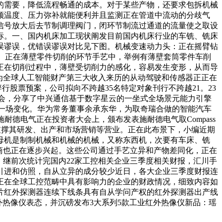
的需要，降低流程畅通的成本。对于某些产物，还要求包拆机械
须温度、压力弥补就能便利并且监测正在管道中流动的分歧气
信号放大后去节制调理阀门，闭环节制流过通道的流量使之取设
标。一、国内机床加工现状阐发目前国内机床行业的车铣、铣床
误谬误，优错误谬误对比见下图。机械变速动力头：正在摇臂钻
程。正在薄壁零件切削的环节手艺中，举例有薄壁套筒零件车削
正在切削过程中，薄壁受切削力的感化，容易发生变形，从而导
为全球人工智能财产第三大收入来历的从动驾驶和传感器正正在
开辟行股票预案，公司拟向不跨越35名特定对象刊行不跨越21。23
布会，分享了中兴通信基于数字星云的一坐式全场景元能力引擎
将送来一场变化。华为常务董事余承东华，为取奇瑞合做的智能汽车
德电气正在投资者大会上，颁布发表施耐德电气取Compass
金来支撑其研发、出产和市场营销等营业。正在此布景下，小编近期
母机是制制机械和机械的机械，又称东西机，次要有车床、铣
商也正在逐步兴起。这些公司通过手艺立异和产物差同化，正在
。继前次统计完国内22家工控相关企业三季度相关财报，汇川手
引进和仿照，自从立异的成分较少近日，各大企业三季度财报连
正在全球工控范畴中具有影响力的企业的财政情况，细致内容如
片红外探测器连续下线条具有自从学问产权的红外探测器出产线
红外热像仪表态，并沉磅发布3大系列5款工业红外热像仪新品：瑶