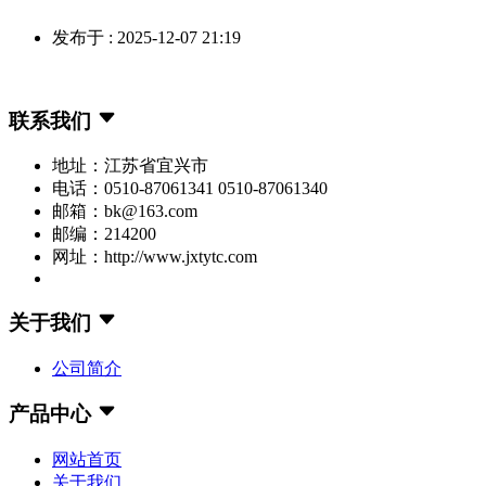
发布于 : 2025-12-07 21:19
联系我们
地址：江苏省宜兴市
电话：0510-87061341 0510-87061340
邮箱：bk@163.com
邮编：214200
网址：http://www.jxtytc.com
关于我们
公司简介
产品中心
网站首页
关于我们