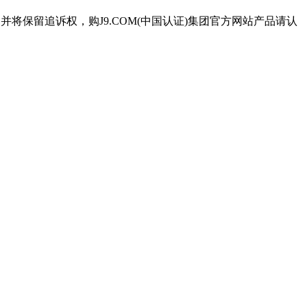
并将保留追诉权，购J9.COM(中国认证)集团官方网站产品请认