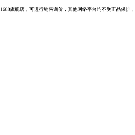
和1688旗舰店，可进行销售询价，其他网络平台均不受正品保护，