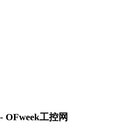
OFweek工控网