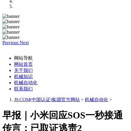
Previous
Next
网站导航
网站首页
关于我们
机械知识
机械自动化
联系我们
J9.COM(中国认证)集团官方网站
>
机械自动化
>
早报｜小米回应SOS一秒接通
传言：已取证逃责2