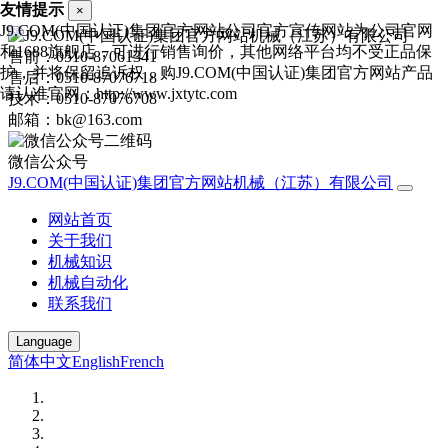
友情提示
×
J9.COM(中国认证)集团官方网站公司官方宣传网站为公司官网
和1688旗舰店，可进行销售询价，其他网络平台均不受正品保
售前：0510-87061341
护，并将保留追诉权，购J9.COM(中国认证)集团官方网站产品
售后：0510-87076718
请认准官网：http://www.jxtytc.com
技术：0510-87076708
邮箱：bk@163.com
微信公众号
J9.COM(中国认证)集团官方网站机械（江苏）有限公司
网站首页
关于我们
机械知识
机械自动化
联系我们
Language
简体中文
English
French