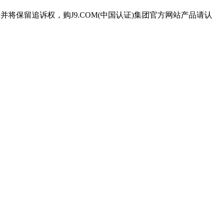
并将保留追诉权，购J9.COM(中国认证)集团官方网站产品请认