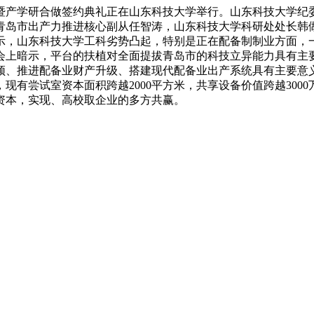
产学研合做签约典礼正在山东科技大学举行。山东科技大学纪委
青岛市出产力推进核心副从任智涛，山东科技大学科研处处长韩
示，山东科技大学工科劣势凸起，特别是正在配备制制业方面，
会上暗示，平台的扶植对全面提拔青岛市的科技立异能力具有主
颈、推进配备业财产升级、搭建现代配备业出产系统具有主要意
有尝试室资本面积跨越2000平方米，共享设备价值跨越3000
资本，实现、高校取企业的多方共赢。